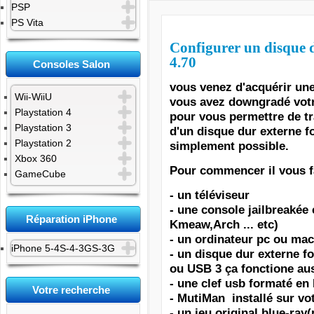
PSP
PS Vita
Configurer un disque
4.70
Consoles Salon
v
ous venez d'acquérir une
Wii-WiiU
vous avez downgradé votre
Playstation 4
pour vous permettre de tra
Playstation 3
d'un disque dur externe f
Playstation 2
simplement possible.
Xbox 360
Pour commencer il vous f
GameCube
- un téléviseur
- une console jailbreakée
Réparation iPhone
Kmeaw,Arch ... etc)
- un ordinateur pc ou mac
iPhone 5-4S-4-3GS-3G
- un disque dur externe f
ou USB 3 ça fonctione aus
- une clef usb formaté en
Votre recherche
- MutiMan installé sur vo
- un jeu original blue-ray(