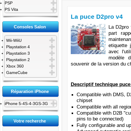
PSP
PS Vita
La puce D2pro v4
La D2pro 
Consoles Salon
part rap
maintenan
Wii-WiiU
etiquette
Playstation 4
avec l'uti
Playstation 3
modèle d
Playstation 2
souvenir de la version du c
Xbox 360
GameCube
Descriptif technique puce
Réparation iPhone
Compatible with DMS, D
chipset
iPhone 5-4S-4-3GS-3G
Compatible with all reg
Compatible with D2B "cut 
pins to be connected)
Votre recherche
Fully configurable and u