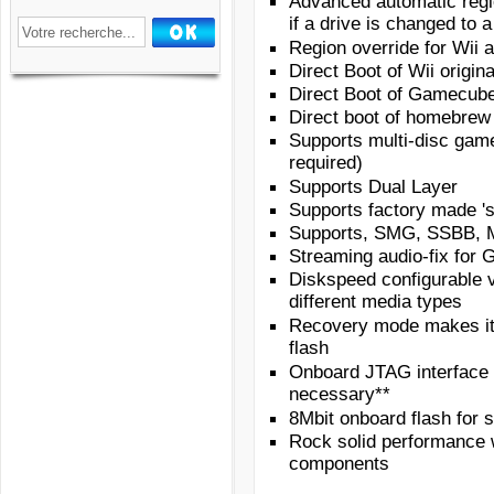
Advanced automatic regio
if a drive is changed to a
Region override for Wi
Direct Boot of Wii origi
Direct Boot of Gamecube
Direct boot of homebre
Supports multi-disc gam
required)
Supports Dual Layer
Supports factory made 'si
Supports, SMG, SSBB, Mar
Streaming audio-fix fo
Diskspeed configurable v
different media types
Recovery mode makes it i
flash
Onboard JTAG interface 
necessary**
8Mbit onboard flash for s
Rock solid performance 
components