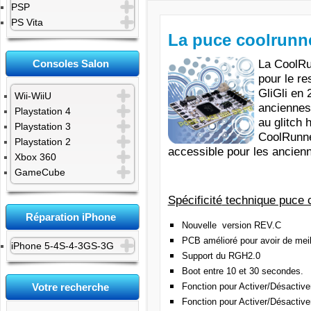
PSP
PS Vita
La puce coolrunne
La CoolR
Consoles Salon
pour le re
GliGli
en 2
Wii-WiiU
anciennes
Playstation 4
au glitch
Playstation 3
CoolRunne
Playstation 2
accessible pour les ancien
Xbox 360
GameCube
Spécificité
technique puce c
Réparation iPhone
Nouvelle version REV.C
PCB amélioré pour avoir de me
iPhone 5-4S-4-3GS-3G
Support du RGH2.0
Boot entre 10 et 30 secondes.
Fonction pour Activer/Désactiv
Votre recherche
Fonction pour Activer/Désactiv