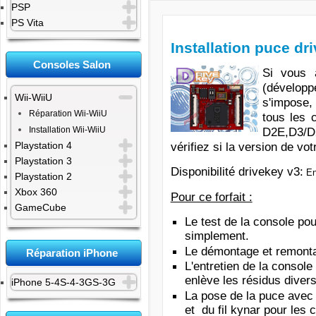
PSP
PS Vita
Installation puce dr
Consoles Salon
Si vous 
(dévelop
Wii-WiiU
s'impose,
Réparation Wii-WiiU
tous les
Installation Wii-WiiU
D2E,D3/
Playstation 4
vérifiez si la version de vo
Playstation 3
Disponibilité drivekey v3:
En
Playstation 2
Xbox 360
Pour ce forfait :
GameCube
Le test de la console pour
simplement.
Le démontage et remontag
Réparation iPhone
L'entretien de la console
enlève les résidus divers
iPhone 5-4S-4-3GS-3G
La pose de la puce avec 
et du fil kynar pour les 